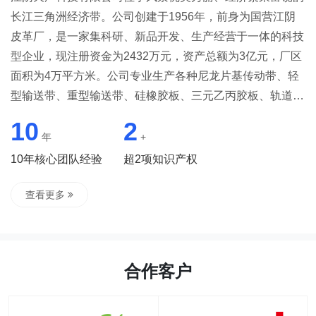
长江三角洲经济带。公司创建于1956年，前身为国营江阴
皮革厂，是一家集科研、新品开发、生产经营于一体的科技
型企业，现注册资金为2432万元，资产总额为3亿元，厂区
面积为4万平方米。公司专业生产各种尼龙片基传动带、轻
型输送带、重型输送带、硅橡胶板、三元乙丙胶板、轨道用
风挡系列产品、桥梁缠包带、及各种密封橡塑制品，年产
10
2
100万平方米。（主要产品涉及化工、纺织、铁路、石油、
年
+
船用、光伏、桥梁、电子、工程机械等多个行业）公司拥有
10年核心团队经验
超2项知识产权
专业的生产流水线，大型Φ2500×4300、Φ2500×4200、
Φ2000×3200鼓式硫化机组各一套，Φ1500×2950鼓式硫化
查看更多
机组2套；Φ1500×2300鼓式硫化机组1套；Φ700×1400硫
化机8套。 最大宽幅可达到4.2米无拼缝。此外密炼机3台、
开炼机8台、Φ610×1730四辊压延机一台、Φ930×...
合作客户