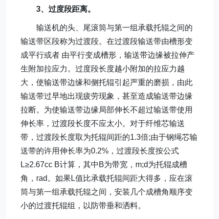
3、过度段距离。
输送机的头、尾滚筒与第一组承载托辊之间的
输送带区段称为过渡段。在过渡段输送带由槽形变
成平行或者 由平行变成槽形，输送带边缘被拉伸产
生附加拉应力。过度段长度越小附加的拉应力越
大，使输送带边缘和侧托辊引起严重的磨损，由此
输送带过早地出现疲劳现象，甚至造成输送带边缘
拉断。为使输送带边缘局部伸长不超过输送带使用
伸长率，过渡段长度不应太小。对于纤维芯输送
带，过渡段长度取为托辊间距的1.3倍;由于钢绳芯输
送带的许用伸长率为0.2%，过渡段长度按公式
L≥2.67cc B计算，其中B为带宽，m;d为托辊成槽
角，rad。如果L值比承载托辊间距大得多，应在滚
筒与第一组承载托辊之间，安装几个成槽角顺序变
小的过渡托辊组，以防带垂和洒料。