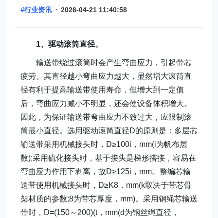
#行业资讯
·
2026-04-21 11:40:58
1、驱动滚筒直径。
输送带绕过滚筒时会产生弯曲应力，引起带芯
疲劳。其直径越小弯曲应力越大，显然增大滚筒直
径有利于提高输送带使用寿命，但增大到一定值
后，弯曲应力减小不明显，还会使设备体积增大。
因此，为保证输送带弯曲应力不致过大，应限制滚
筒最小直径。选用驱动滚筒直径D的原则是：多层芯
输送带采用机械接头时，D≥100i，mm(i为帆布层
数);采用硫化接头时，基于接头是梯形搭接，容易在
弯曲应力作用下剥离，故D≥125i，mm。整编芯输
送带使用机械接头时，D≥K8，mm(k取决于带芯骨
架材质的参数;8为带芯厚度，mm)。采用钢绳芯输送
带时，D=(150～200)(t，mm(d为钢丝绳直径，