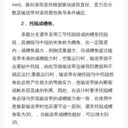
mm)。换向滚筒直径根据驱动滚筒直径、受力百分
数及输送带对滚筒围包角等条件确定。
2 、托辊成槽角。
承载分支通常采用三节托辊组成的槽形托辊
组，其侧辊与中辊的夹角称为槽角。在一定限度
内，成槽角越大，则物流量越大。但成槽角超过输
送带本身的成槽能力时，空载运行时，输送带就不
会紧贴中托辊，由此导致输送带边缘强烈磨损和不
稳定运行;重载运行时，输送带在侧托辊与中托辊拐
角处必然产生很大的弯曲应力，使输送带纵向断裂
或帆布层迅速的剥离。因此，在设计时要求托辊槽
角必须与所选输送带的成槽能力相一致，在使用中
更换新输送带时也应遵守这一原则。通常托辊成槽
角取为30。，当输送带成槽性能好，可以增大到
35。