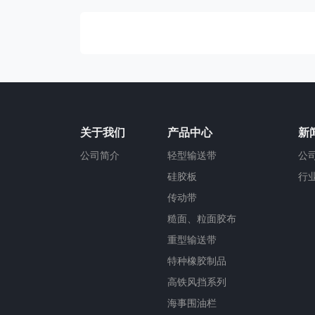
关于我们
产品中心
新
公司简介
轻型输送带
公
硅胶板
行
传动带
糙面、粒面胶布
重型输送带
特种橡胶制品
高铁风挡系列
海事围油栏