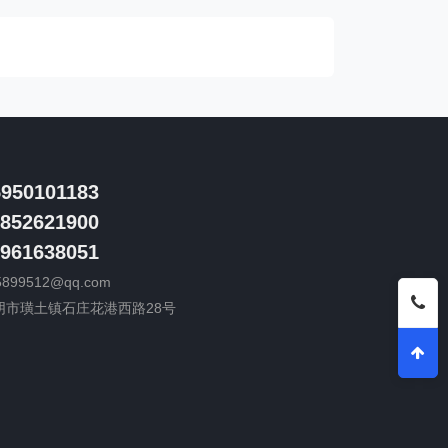
5950101183
852621900
961638051
5899512@qq.com
阴市璜土镇石庄花港西路28号