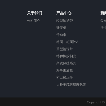
关于我们
产品中心
新
公司简介
轻型输送带
公
硅胶板
行
传动带
糙面、粒面胶布
重型输送带
特种橡胶制品
高铁风挡系列
海事围油栏
挤出模压件
大桥主缆防腐缠包带
Copyrigh