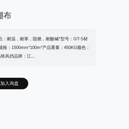
棚布
点：耐温，耐寒，阻燃，耐酸碱*型号：GT-S材
规格：1500mm*100m*产品重量：450KG颜色：
风挡品牌：江...
加入询盘