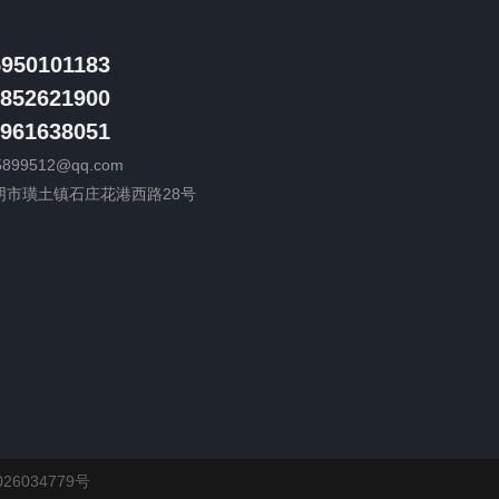
5950101183
852621900
961638051
5899512@qq.com
阴市璜土镇石庄花港西路28号
26034779号